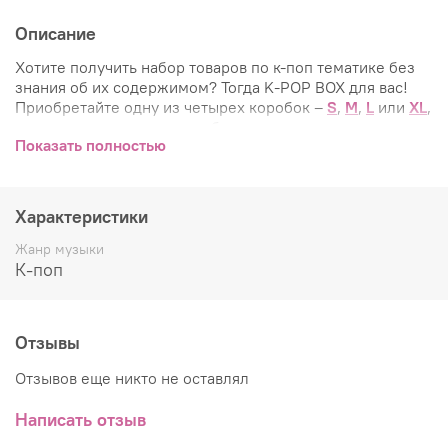
Описание
Хотите получить набор товаров по к-поп тематике без
знания об их содержимом? Тогда K-POP BOX для вас!
Приобретайте одну из четырех коробок –
S
,
M
,
L
или
XL
,
и мы отправим вам разнообразные тематические
Показать полностью
предметы сверх указанной суммы (внутри каждой
коробки стоимость товара составляет +10%). Что
именно попадет внутрь вашей коробки – секрет,
раскрываемый только при ее открытии.
Характеристики
Коробка содержит
официальный музыкальный альбом
,
Жанр музыки
а также 5 и более предметов по k-pop тематике.
К-поп
Укажите ваши предпочтения по товарным группам для
этой коробки в комментарии к заказу – мы их
обязательно учтем.
Отзывы
Обратите внимание: наш магазин может использовать
Отзывов еще никто не оставлял
различные размеры упаковочных коробок для K-POP
BOX.
Написать отзыв