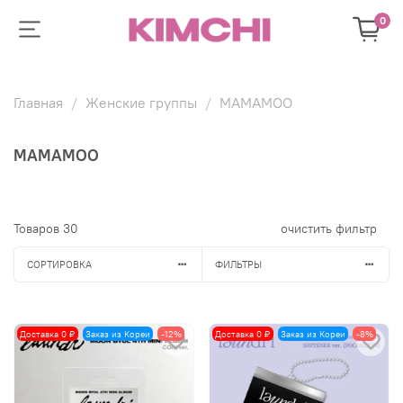
0
Главная
Женские группы
MAMAMOO
MAMAMOO
Товаров
30
очистить фильтр
СОРТИРОВКА
ФИЛЬТРЫ
Доставка 0 ₽
Заказ из Кореи
-12%
Доставка 0 ₽
Заказ из Кореи
-8%