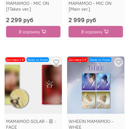
MAMAMOO - MIC ON
MAMAMOO - MIC ON
[1Takes ver.]
[Main ver.]
2 299 руб
2 999 руб
В корзину
В корзину
Доставка 0 ₽
Заказ из Кореи
Доставка 0 ₽
Заказ из Кореи
MAMAMOO SOLAR - 容 :
WHEEIN MAMAMOO -
FACE
WHEE