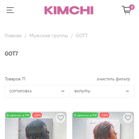
0
Главная
Мужские группы
GOT7
GOT7
Товаров
71
очистить фильтр
СОРТИРОВКА
ФИЛЬТРЫ
В наличии в РФ
-28%
В наличии в РФ
-28%