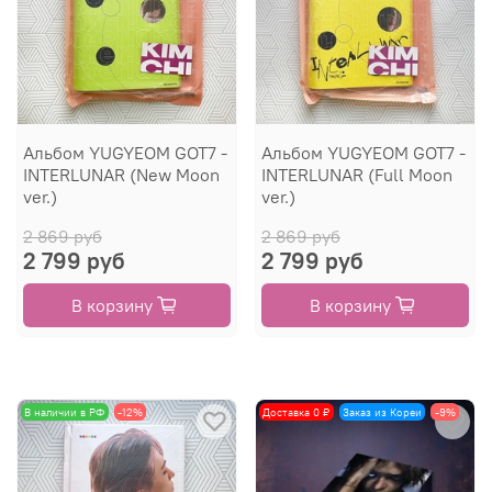
Альбом YUGYEOM GOT7 -
Альбом YUGYEOM GOT7 -
INTERLUNAR (New Moon
INTERLUNAR (Full Moon
ver.)
ver.)
2 869 руб
2 869 руб
2 799 руб
2 799 руб
В корзину
В корзину
В наличии в РФ
-12%
Доставка 0 ₽
Заказ из Кореи
-9%