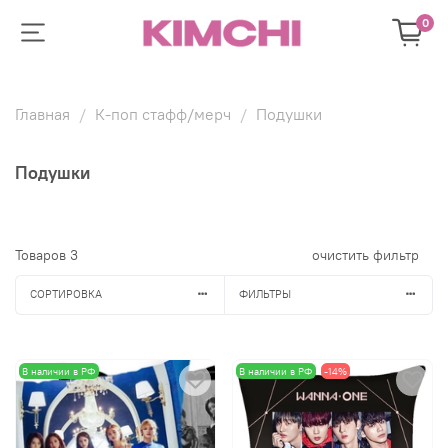
0
Главная
К-поп стафф/мерч
Подушки
Подушки
Товаров
3
очистить фильтр
СОРТИРОВКА
ФИЛЬТРЫ
В наличии в РФ
В наличии в РФ
-14%