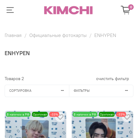
0
Главная
Официальные фотокарты
ENHYPEN
ENHYPEN
Товаров
2
очистить фильтр
СОРТИРОВКА
ФИЛЬТРЫ
В наличии в РФ
Оригинал
-33%
В наличии в РФ
Оригинал
-33%