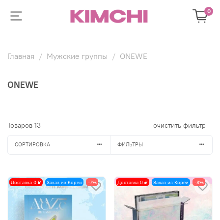
0
Главная
Мужские группы
ONEWE
ONEWE
Товаров
13
очистить фильтр
СОРТИРОВКА
ФИЛЬТРЫ
Доставка 0 ₽
Заказ из Кореи
-7%
Доставка 0 ₽
Заказ из Кореи
-8%