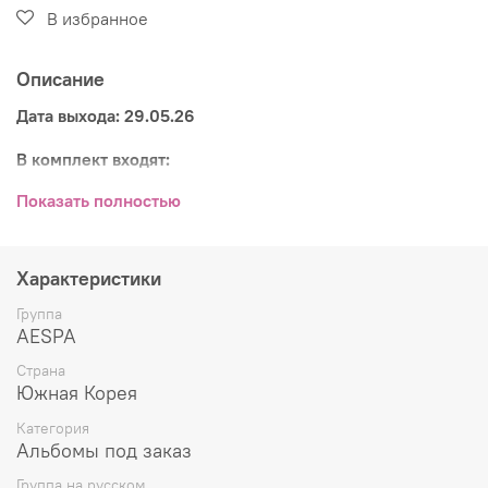
В избранное
Описание
Дата выхода: 29.05.26
В комплект входят:
CD-диск
Показать полностью
фотобук (72 стр.)
открытка (1 из 4)
стикер-пак
Характеристики
сложенный постер внутри упаковки (1 из 2)
фотокарточка (1 из 4)
Группа
AESPA
Страна
Южная Корея
Категория
Альбомы под заказ
Группа на русском