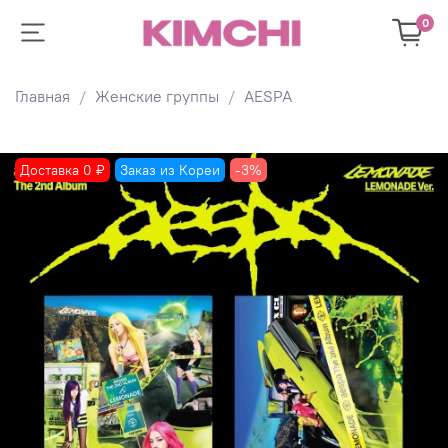
0
Главная
Женские группы
AESPA
Доставка 0 ₽
Заказ из Кореи
-3%