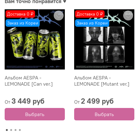
Вам точно понравится ♥
Доставка 0 ₽
Доставка 0 ₽
Заказ из Кореи
Заказ из Кореи
Альбом AESPA -
Альбом AESPA -
LEMONADE [Can ver.]
LEMONADE [Mutant ver.]
3 449 руб
2 499 руб
От
От
Выбрать
Выбрать