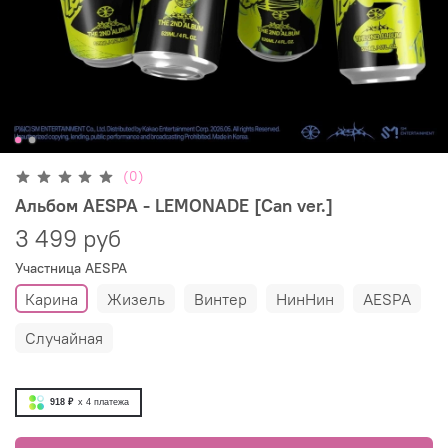
(0)
Альбом AESPA - LEMONADE [Can ver.]
3 499 руб
Участница AESPA
Карина
Жизель
Винтер
НинНин
АESPA
Случайная
918 ₽
x 4
платежа