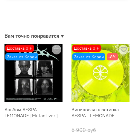
Вам точно понравится ♥
Доставка 0 ₽
Доставка 0 ₽
Заказ из Кореи
Заказ из Кореи
-8%
Альбом AESPA -
Виниловая пластинка
LEMONADE [Mutant ver.]
AESPA - LEMONADE
5 900 руб