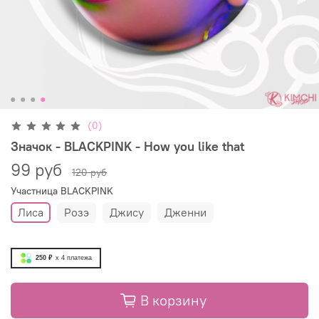
(0)
Значок - BLACKPINK - How you like that
99 руб
120 руб
Участница BLACKPINK
Лиса
Розэ
Джису
Дженни
250 ₽
x 4
платежа
В корзину