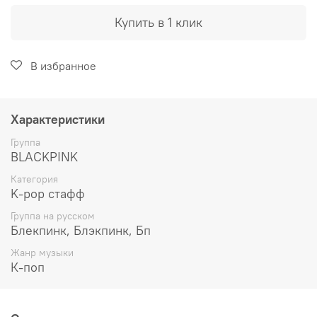
Купить в 1 клик
В избранное
Характеристики
Группа
BLACKPINK
Категория
K-pop стафф
Группа на русском
Блекпинк, Блэкпинк, Бп
Жанр музыки
К-поп