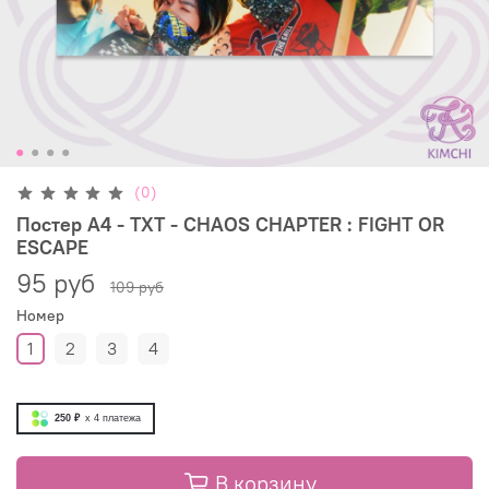
(0)
Постер А4 - TXT - CHAOS CHAPTER : FIGHT OR
ESCAPE
95 руб
109 руб
Номер
1
2
3
4
250 ₽
x 4
платежа
В корзину