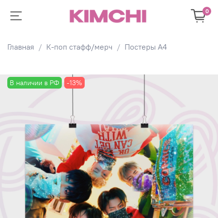
0
Главная
К-поп стафф/мерч
Постеры А4
В наличии в РФ
-13%