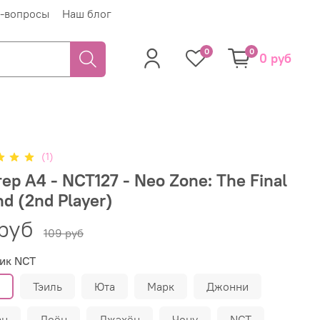
-вопросы
Наш блог
0
0
0 руб
(1)
ер А4 - NCT127 - Neo Zone: The Final
d (2nd Player)
руб
109 руб
ик NCT
н
Тэиль
Юта
Марк
Джонни
ан
Доён
Джэхён
Чону
NCT