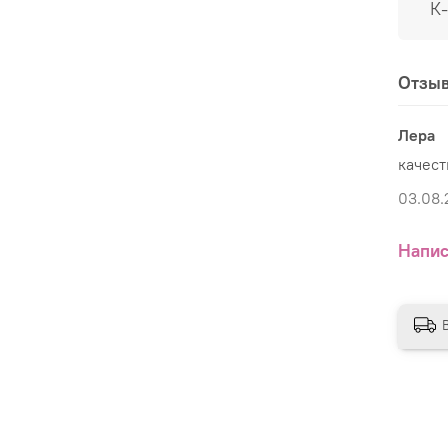
К
Отзы
Лера
качест
03.08.
Напис