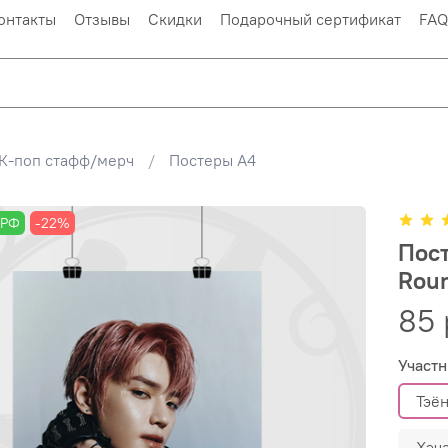
онтакты
Отзывы
Скидки
Подарочный сертификат
FAQ
К-поп стафф/мерч
Постеры А4
 РФ
-22%
Пост
Roun
85 
Участн
Тэё
Хэч