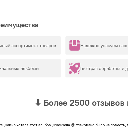
реимущества
мный ассортимент товаров
Надёжно упакуем ваш 
инальные альбомы
Быстрая обработка и 
⬇
Более 2500 отзывов 
ге! Давно хотела этот альбом Джонхёна 😍 Упаковано было на совесть,