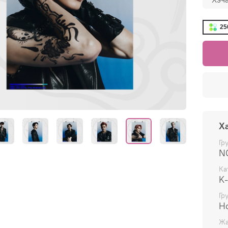
25
Х
Гр
N
Ка
K
Гр
Нс
Жа