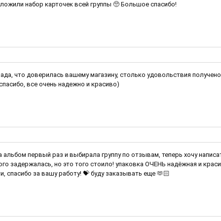
ложили набор карточек всей группы 🥺 Большое спасибо!
рада, что доверилась вашему магазину, столько удовольствия получено 
спасибо, все очень надежно и красиво)
 альбом первый раз и выбирала группу по отзывам, теперь хочу написат
ого задержалась, но это того стоило! упаковка ОЧЕНЬ надёжная и крас
и, спасибо за вашу работу! 💝 буду заказывать еще 🫶🏻