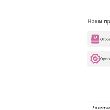
Наши п
Огро
Ориг
Я в востор