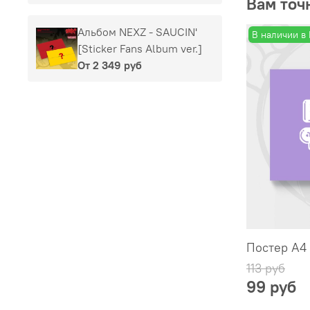
Вам точ
Альбом NEXZ - SAUCIN'
В наличии в
[Sticker Fans Album ver.]
От
2 349 руб
Постер А4
113 руб
99 руб