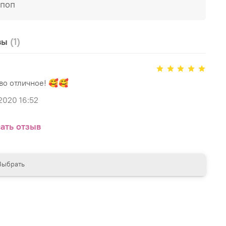
-поп
вы
(1)
во отличное! 🥰🥰
2020 16:52
ать отзыв
Выбрать