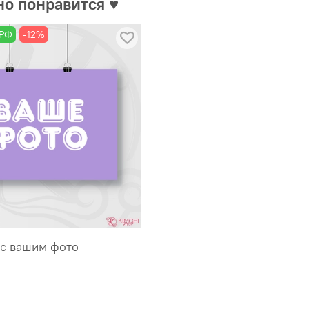
но понравится ♥
 РФ
-12%
 с вашим фото