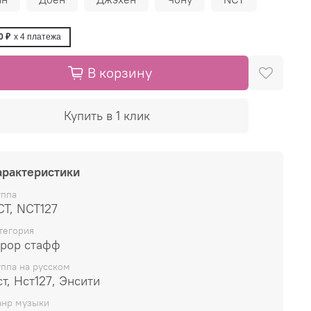
0 ₽
x 4
платежа
В корзину
Купить в 1 клик
арактеристики
уппа
CT, NCT127
тегория
-pop стафф
уппа на русском
т, Нст127, Энсити
нр музыки