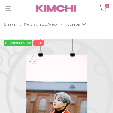
0
Главная
К-поп стафф/мерч
Постеры А4
В наличии в РФ
-13%