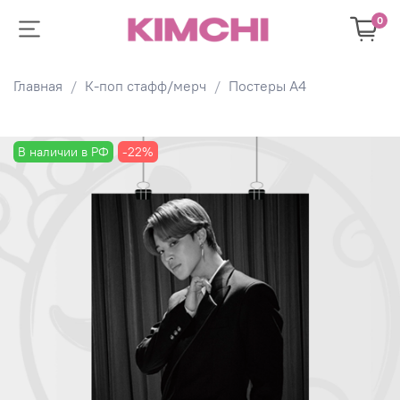
0
Главная
К-поп стафф/мерч
Постеры А4
В наличии в РФ
-22%