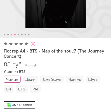
(0)
Постер А4 - BTS - Map of the soul:7 (The Journey
Concert)
85 руб
109 руб
Участник BTS
Чимин
Джин
Джейхоуп
Чонгук
Шуга
Ви
BTS
РМ
250 ₽
x 4
платежа