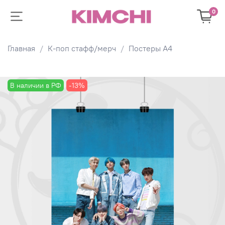
0
Главная
К-поп стафф/мерч
Постеры А4
В наличии в РФ
-13%