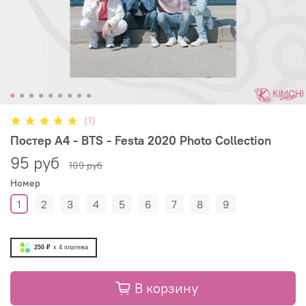
(1)
Постер А4 - BTS - Festa 2020 Photo Collection
95 руб
109 руб
Номер
1
2
3
4
5
6
7
8
9
250 ₽
x 4
платежа
В корзину