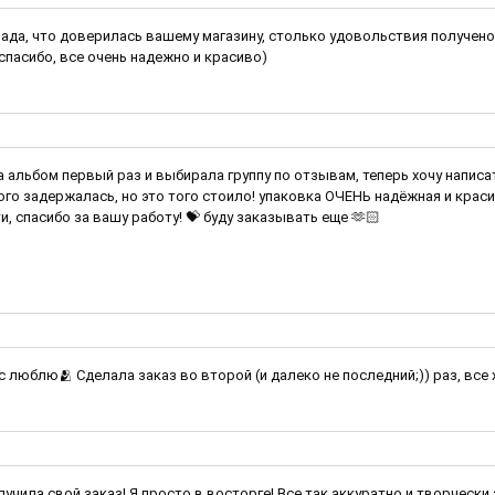
рада, что доверилась вашему магазину, столько удовольствия получено 
спасибо, все очень надежно и красиво)
 альбом первый раз и выбирала группу по отзывам, теперь хочу написат
ого задержалась, но это того стоило! упаковка ОЧЕНЬ надёжная и крас
и, спасибо за вашу работу! 💝 буду заказывать еще 🫶🏻
ас люблю🫂 Сделала заказ во второй (и далеко не последний;)) раз, все
лучила свой заказ! Я просто в восторге! Все так аккуратно и творчески