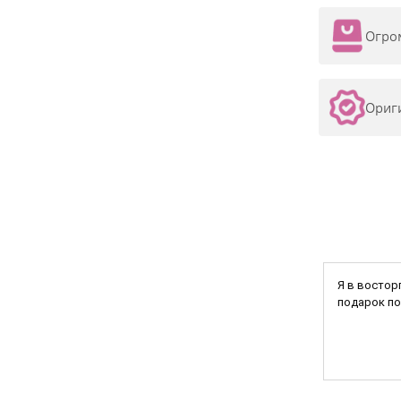
Огро
Ориг
Я в востор
подарок по