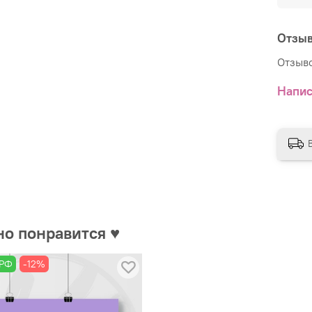
Отзы
Отзыво
Напис
но понравится ♥
 РФ
-12%