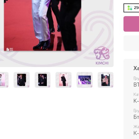
25
Х
Гр
B
Ка
K
Гр
Б
Жа
К