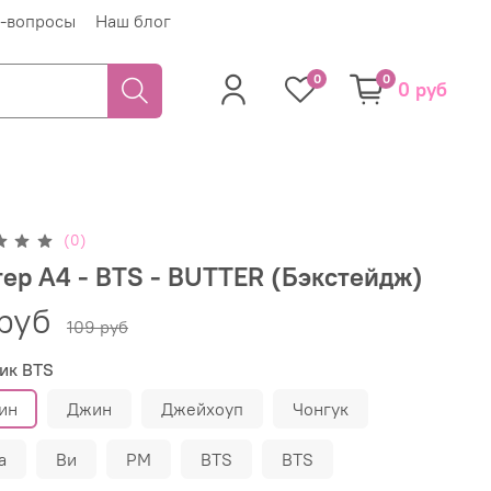
-вопросы
Наш блог
0
0
0 руб
(0)
ер А4 - BTS - BUTTER (Бэкстейдж)
руб
109 руб
ик BTS
ин
Джин
Джейхоуп
Чонгук
а
Ви
РМ
BТS
ВTS