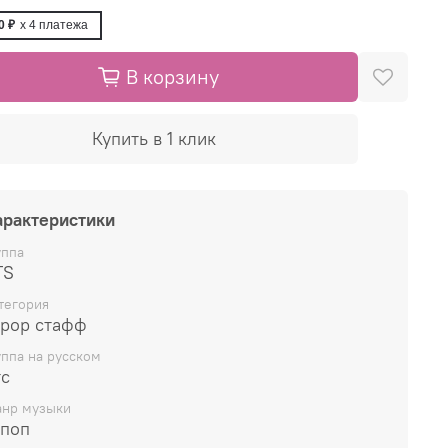
0 ₽
x 4
платежа
В корзину
Купить в 1 клик
арактеристики
уппа
TS
тегория
-pop стафф
уппа на русском
тс
нр музыки
-поп