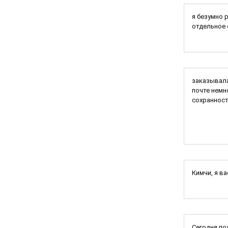
я безумно 
отдельное 
заказывала
почте немн
сохранност
Кимчи, я в
Сегодня по