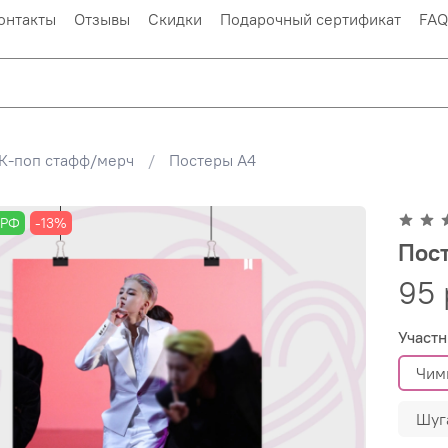
онтакты
Отзывы
Скидки
Подарочный сертификат
FAQ
К-поп стафф/мерч
Постеры А4
 РФ
-13%
Пост
95 
Участн
Чим
Шуг