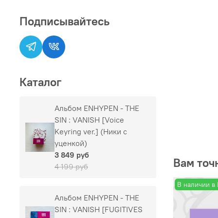
Подписывайтесь
Каталог
Альбом ENHYPEN - THE
SIN : VANISH [Voice
Keyring ver.] (Ники с
уценкой)
3 849 руб
Вам точ
4 199 руб
В наличии в
Альбом ENHYPEN - THE
SIN : VANISH [FUGITIVES