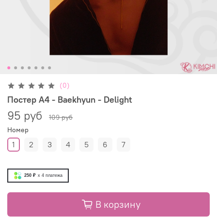
(0)
Постер А4 - Baekhyun - Delight
95 руб
109 руб
Номер
1
2
3
4
5
6
7
250 ₽
x 4
платежа
В корзину