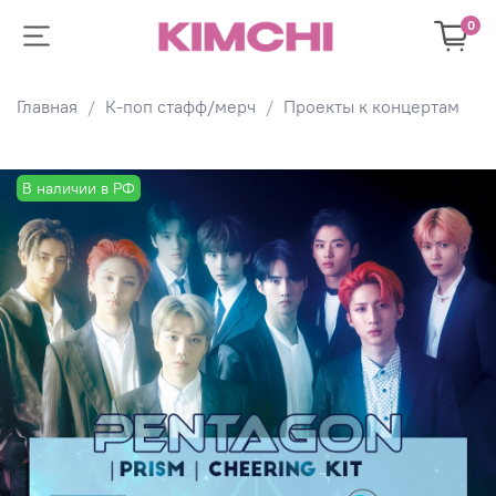
0
Главная
К-поп стафф/мерч
Проекты к концертам
В наличии в РФ