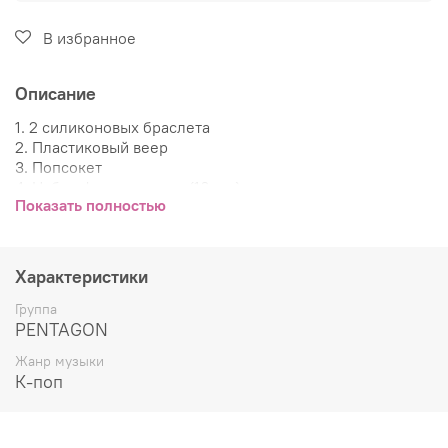
В избранное
Описание
1. 2 силиконовых браслета
2. Пластиковый веер
3. Попсокет
4. Набор фотокарточек (10 шт.)
Показать полностью
5. 2 значка (рандом)
6. Баннер с переливающейся вставкой
7. Милая сумочка для хранения от нашей группы ❤
Характеристики
Группа
PENTAGON
Жанр музыки
К-поп