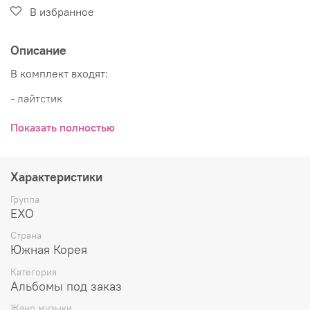
В избранное
Описание
В комплект входят:
- лайтстик
- шнурок
Показать полностью
- стикер
- инструкция
Характеристики
Группа
EXO
Страна
Южная Корея
Категория
Альбомы под заказ
Жанр музыки