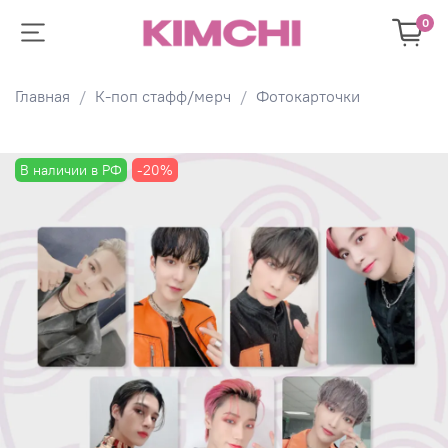
0
Главная
К-поп стафф/мерч
Фотокарточки
В наличии в РФ
-20%