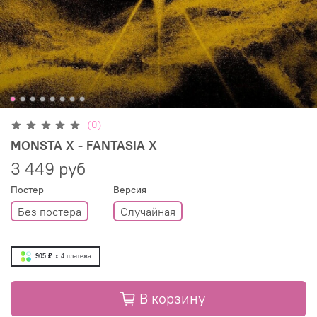
(0)
MONSTA X - FANTASIA X
3 449 руб
Постер
Вeрсия
Без постера
Случайная
905 ₽
x 4
платежа
В корзину