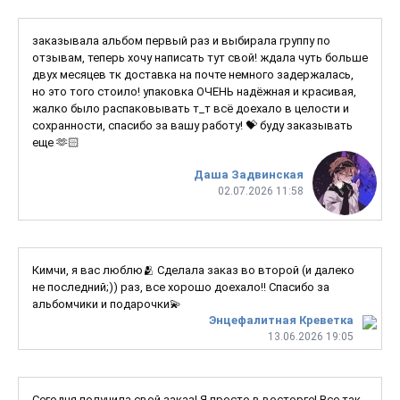
заказывала альбом первый раз и выбирала группу по
отзывам, теперь хочу написать тут свой! ждала чуть больше
двух месяцев тк доставка на почте немного задержалась,
но это того стоило! упаковка ОЧЕНЬ надёжная и красивая,
жалко было распаковывать т_т всё доехало в целости и
сохранности, спасибо за вашу работу! 💝 буду заказывать
еще 🫶🏻
Даша Задвинская
02.07.2026 11:58
Кимчи, я вас люблю🫂 Сделала заказ во второй (и далеко
не последний;)) раз, все хорошо доехало!! Спасибо за
альбомчики и подарочки💫
Энцефалитная Креветка
13.06.2026 19:05
Сегодня получила свой заказ! Я просто в восторге! Все так