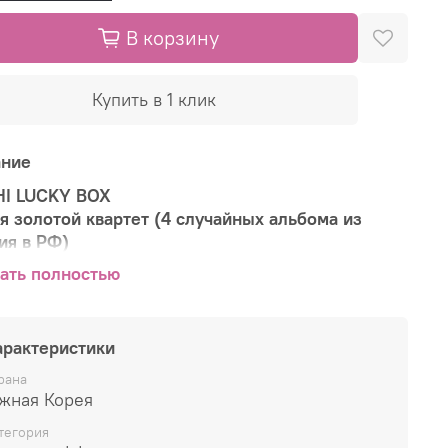
В корзину
Купить в 1 клик
ание
HI LUCKY BOX
я золотой квартет (4 случайных альбома из
ия в РФ)
ать полностью
ремиум-версия набора
аксимальная выгода при покупке
арактеристики
арантированный сюрприз
рана
 случайных K-POP альбомов
- это уникальная
жная Корея
жность пополнить свою коллекцию по
тегория
альной цене!