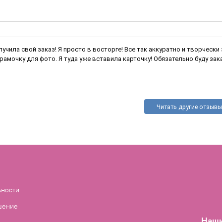
лучила свой заказ! Я просто в восторге! Все так аккуратно и творчески
амочку для фото. Я туда уже вставила карточку! Обязательно буду заказывать ещ
Читать другие отзывы
ьности
шение
Наши