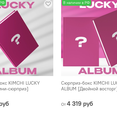
 РФ
В наличии в РФ
I
S
R
окс KIMCHI LUCKY
Сюрприз-бокс KIMCHI L
ни-сюрприз]
ALBUM [Двойной восторг
руб
4 319 руб
От
и