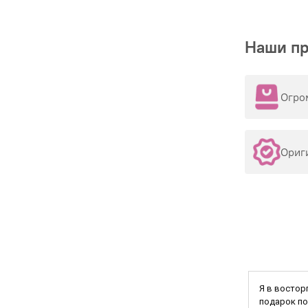
Наши п
Огро
Ориг
Я в востор
подарок по