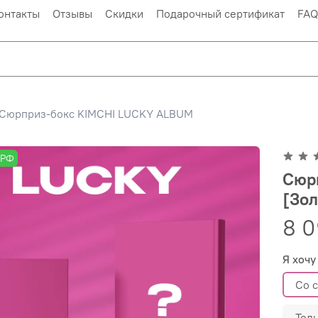
онтакты
Отзывы
Скидки
Подарочный сертификат
FAQ
Сюрприз-бокс KIMCHI LUCKY ALBUM
 РФ
Сюр
[Зол
8 0
Я хочу
Со 
Тол