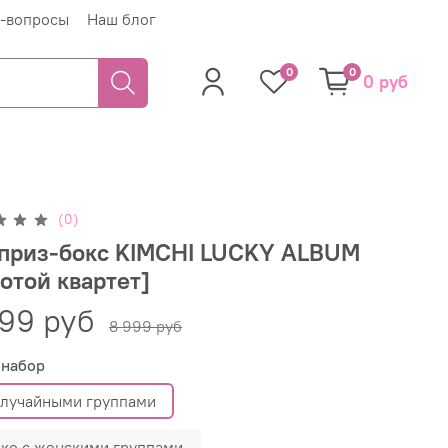
-вопросы
Наш блог
0
0
0 руб
(0)
приз-бокс KIMCHI LUCKY ALBUM
отой квартет]
99 руб
8 999 руб
 набор
случайными группами
ько с женскими группами