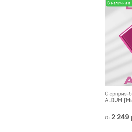
В наличии в
Сюрприз-б
ALBUM [Ми
2 249 
От