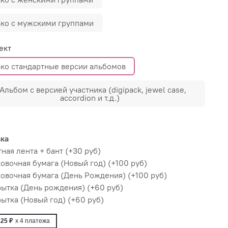
ько с мужскими группами
ект
ько стандартные версии альбомов
 Альбом с версией участника (digipack, jewel case,
accordion и т.д.)
вка
ная лента + бант
(+
30 руб
)
овочная бумага (Новый год)
(+
100 руб
)
овочная бумага (День Рождения)
(+
100 руб
)
рытка (День рождения)
(+
60 руб
)
ытка (Новый год)
(+
60 руб
)
125 ₽
x 4
платежа