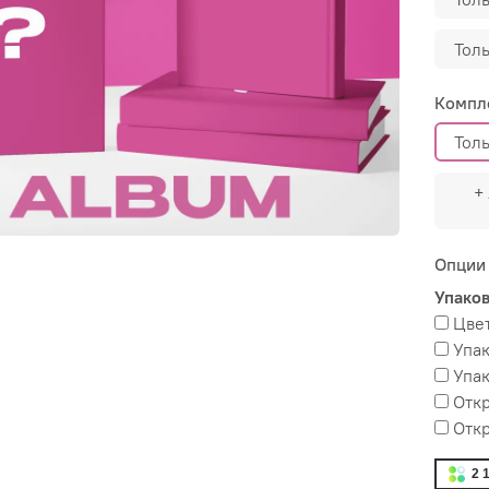
Тол
Компл
Тол
+
Опции
Упако
Цвет
Упак
Упак
Отк
Откр
2 