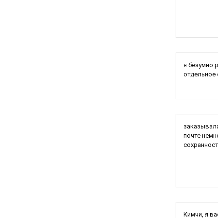
я безумно 
отдельное 
заказывала
почте немн
сохранност
Кимчи, я в