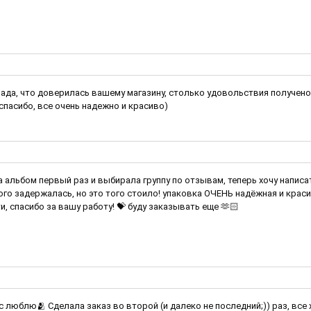
рада, что доверилась вашему магазину, столько удовольствия получено 
спасибо, все очень надежно и красиво)
 альбом первый раз и выбирала группу по отзывам, теперь хочу написат
ого задержалась, но это того стоило! упаковка ОЧЕНЬ надёжная и крас
и, спасибо за вашу работу! 💝 буду заказывать еще 🫶🏻
ас люблю🫂 Сделала заказ во второй (и далеко не последний;)) раз, все