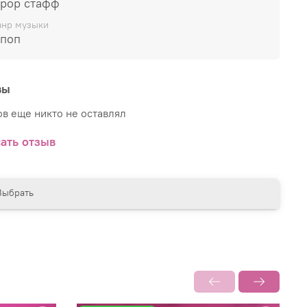
-pop стафф
ы получаете:
нр музыки
-поп
Официальные альбомы
напрямую из Кореи
Неожиданные сюрпризы
- каждый набор
вы
никален и неповторим
в еще никто не оставлял
арантированное качество
- все альбомы новые и
 идеальном состоянии
ать отзыв
чет в чартах
- ваши покупки учитываются в
фициальных корейских чартах GAON и HANTEO
Выбрать
ыгодные условия
- приобретая набор KIMCHI
UCKY ALBUM вы получаете альбомы с
ривлекательной скидкой
оре могут оказаться альбомы таких популярных
 как:
BTS