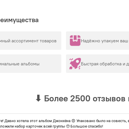
Важно
К
реимущества
С
К
мный ассортимент товаров
Надёжно упакуем ваш 
Преим
Э
инальные альбомы
Быстрая обработка и 
В
О
Р
⬇
Более 2500 отзывов 
Не уп
выгод
ге! Давно хотела этот альбом Джонхёна 😍 Упаковано было на совесть,
ложили набор карточек всей группы 🥺 Большое спасибо!