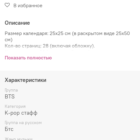
В избранное
Описание
Размер календаря: 25х25 см (в раскрытом виде 25х50
см)
Кол-во страниц: 28 (включая обложку).
Кол-во листов: 14 (включая обложку).
Показать полностью
Календарь является настенным (на скрепке), в нём
будет вырубка под крючок, либо любой другой удобный
для вас подвес.
Плотность ламинированной обложки 300 г/м2,
Характеристики
плотность остальных страниц 200 г/м2.
Группа
BTS
Категория
K-pop стафф
Группа на русском
Бтс
Жанр музыки