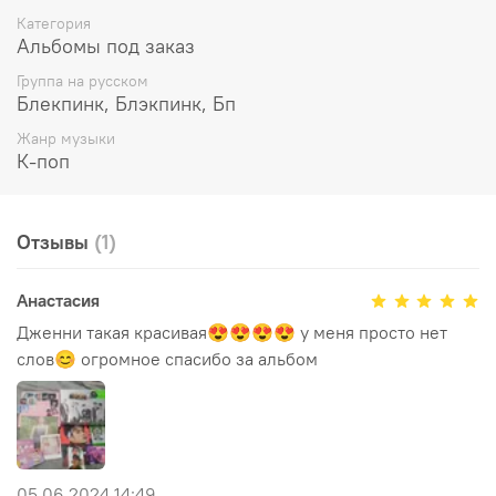
SOLO
Категория
SOLO (Inst.)
Альбомы под заказ
Группа на русском
Блекпинк, Блэкпинк, Бп
Жанр музыки
К-поп
Отзывы
(1)
Анастасия
Дженни такая красивая😍😍😍😍 у меня просто нет
слов😊 огромное спасибо за альбом
05.06.2024 14:49