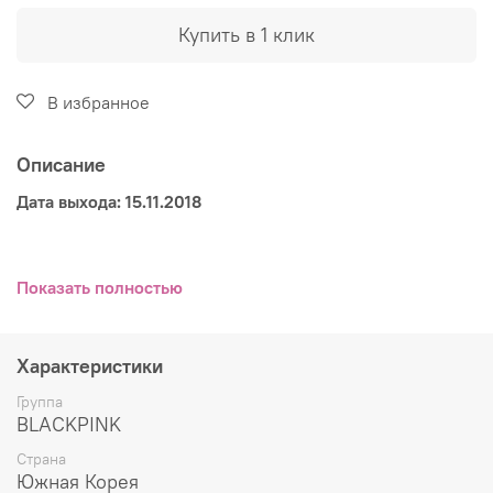
Купить в 1 клик
В избранное
Описание
Дата выхода: 15.11.2018
В комплект входят:
Показать полностью
- CD диск
- фотобук (72 стр.)
- открытка
Характеристики
- фотокарточка
Группа
- постер (опция)
BLACKPINK
Страна
Список песен:
Южная Корея