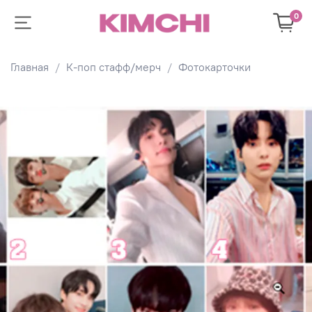
0
Главная
К-поп стафф/мерч
Фотокарточки