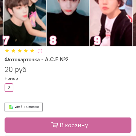
(1)
Фотокарточка - A.C.E №2
20 руб
Номер
2
250 ₽
x 4
платежа
В корзину