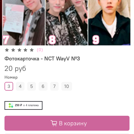
(0)
Фотокарточка - NCT WayV №3
20 руб
Номер
3
4
5
6
7
10
250 ₽
x 4
платежа
В корзину