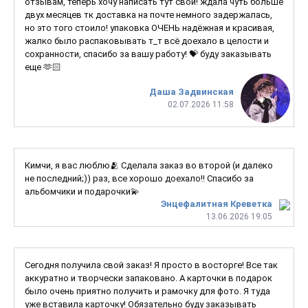
отзывам, теперь хочу написать тут свой! ждала чуть больше
двух месяцев тк доставка на почте немного задержалась,
но это того стоило! упаковка ОЧЕНЬ надёжная и красивая,
жалко было распаковывать т_т всё доехало в целости и
сохранности, спасибо за вашу работу! 💝 буду заказывать
еще 🫶🏻
Даша Задвинская
02.07.2026 11:58
Кимчи, я вас люблю🫂 Сделала заказ во второй (и далеко
не последний;)) раз, все хорошо доехало!! Спасибо за
альбомчики и подарочки💫
Энцефалитная Креветка
13.06.2026 19:05
Сегодня получила свой заказ! Я просто в восторге! Все так
аккуратно и творчески запаковано. А карточки в подарок
было очень приятно получить и рамочку для фото. Я туда
уже вставила карточку! Обязательно буду заказывать