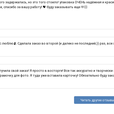
ого задержалась, но это того стоило! упаковка ОЧЕНЬ надёжная и крас
и, спасибо за вашу работу! 💝 буду заказывать еще 🫶🏻
ас люблю🫂 Сделала заказ во второй (и далеко не последний;)) раз, все
лучила свой заказ! Я просто в восторге! Все так аккуратно и творчески
амочку для фото. Я туда уже вставила карточку! Обязательно буду заказывать ещ
Читать другие отзывы