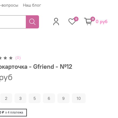
-вопросы
Наш блог
0
0
0 руб
(0)
карточка - Gfriend - №12
руб
2
3
5
6
9
10
0 ₽
x 4
платежа