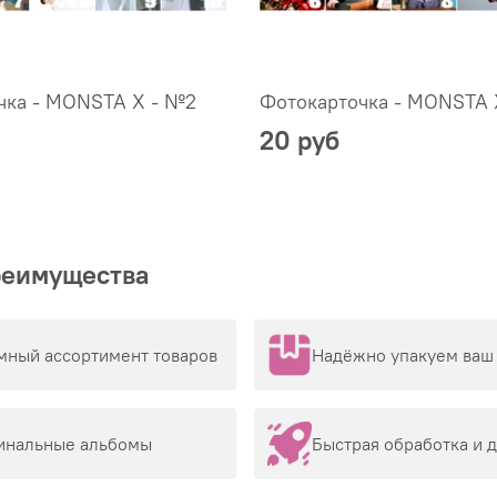
чка - MONSTA X - №2
Фотокарточка - MONSTA 
20 руб
реимущества
мный ассортимент товаров
Надёжно упакуем ваш 
инальные альбомы
Быстрая обработка и 