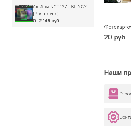
Альбом NCT 127 - BLINGY
[Poster ver.]
От
2 149 руб
Фотокарто
20 руб
Наши п
Огро
Ориг