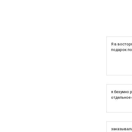
Я в востор
подарок по
я безумно 
отдельное 
заказывала