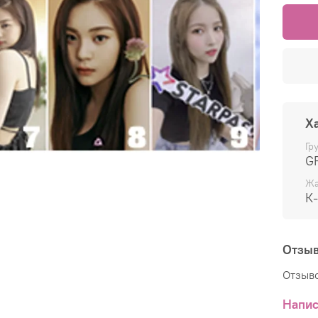
Х
Гр
G
Жа
К
Отзы
Отзыво
Напис