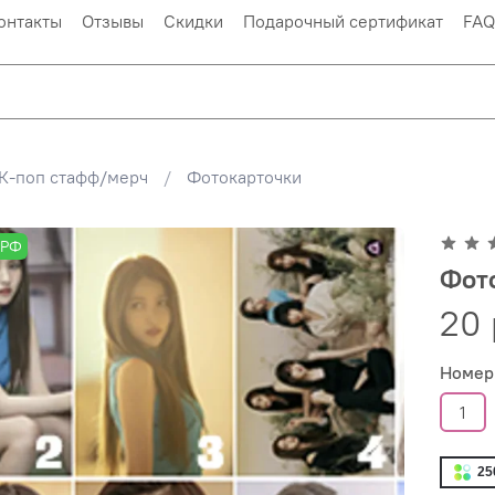
онтакты
Отзывы
Скидки
Подарочный сертификат
FAQ
К-поп стафф/мерч
Фотокарточки
 РФ
Фото
20 
Номер
1
25