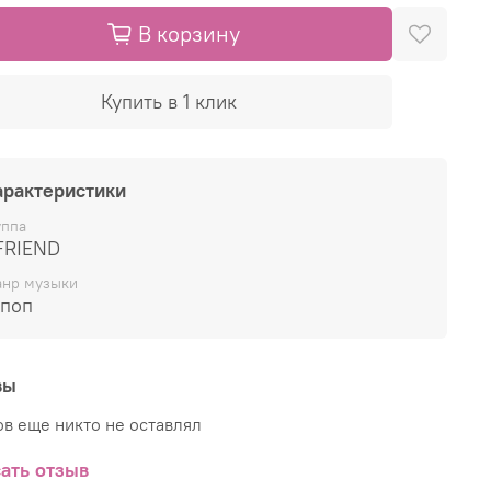
В корзину
Купить в 1 клик
арактеристики
уппа
FRIEND
нр музыки
-поп
вы
в еще никто не оставлял
ать отзыв