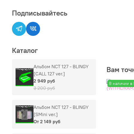
Подписывайтесь
Каталог
Альбом NCT 127 - BLINGY
Вам точ
[CALL 127 ver.]
2 949 руб
В наличии в
3 200 руб
Альбом NCT 127 - BLINGY
[SMini ver.]
От
2 149 руб