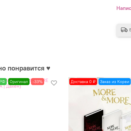
Напис
но понравится ♥
 РФ
Оригинал
-33%
Доставка 0 ₽
Заказ из Кореи