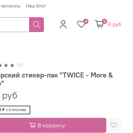
-вопросы
Наш блог
0
0
0 руб
(0)
рский стикер-пак "TWICE - More &
e"
 руб
0 ₽
x 4
платежа
В корзину