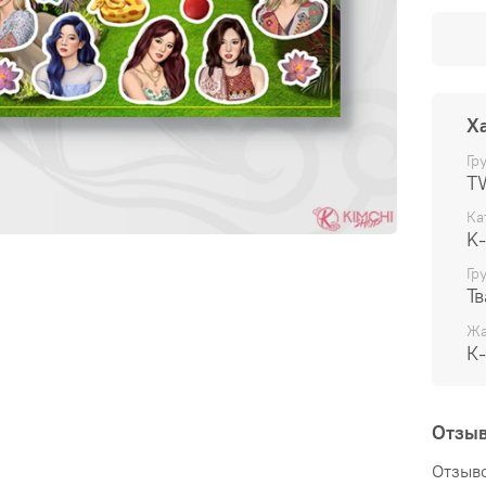
Х
Гр
T
Ка
K
Гр
Тв
Жа
К
Отзы
Отзыво