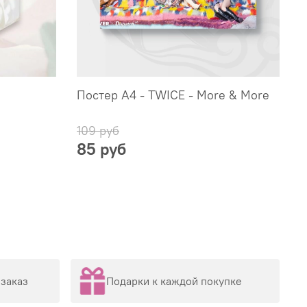
Постер А4 - TWICE - More & More
П
109 руб
1
85 руб
заказ
Подарки к каждой покупке