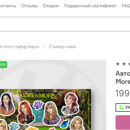
онтакты
Отзывы
Скидки
Подарочный сертификат
FAQ
К-поп стафф/мерч
Стикер-паки
 РФ
Авто
Mor
199
25