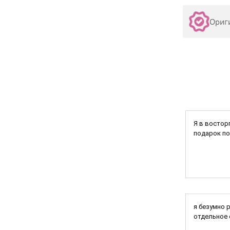
Ориг
Я в востор
подарок по
я безумно 
отдельное 