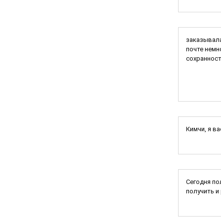
заказывала
почте немн
сохранност
Кимчи, я в
Сегодня по
получить и р