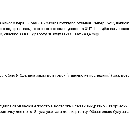
 альбом первый раз и выбирала группу по отзывам, теперь хочу написат
ого задержалась, но это того стоило! упаковка ОЧЕНЬ надёжная и крас
и, спасибо за вашу работу! 💝 буду заказывать еще 🫶🏻
ас люблю🫂 Сделала заказ во второй (и далеко не последний;)) раз, все
лучила свой заказ! Я просто в восторге! Все так аккуратно и творчески
амочку для фото. Я туда уже вставила карточку! Обязательно буду заказывать ещ