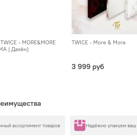
 TWICE - MORE&MORE
TWICE - More & More
A | Дахён)
3 999 руб
реимущества
мный ассортимент товаров
Надёжно упакуем ваш 