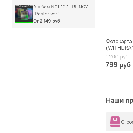
Альбом NCT 127 - BLINGY
[Poster ver.]
От
2 149 руб
Фотокарта
(WITHDRAM
1 200 руб
799 руб
Наши п
Огро