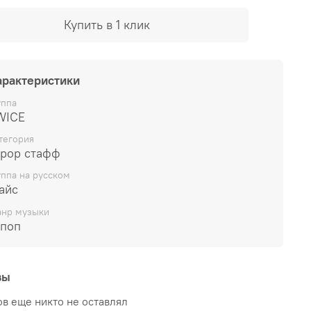
Купить в 1 клик
арактеристики
уппа
WICE
тегория
-pop стафф
уппа на русском
айс
нр музыки
-поп
вы
в еще никто не оставлял