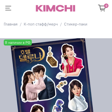
0
Главная
К-поп стафф/мерч
Стикер-паки
В наличии в РФ