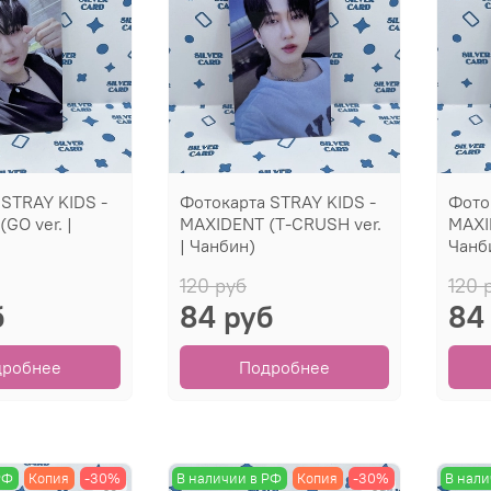
 STRAY KIDS -
Фотокарта STRAY KIDS -
Фото
GO ver. |
MAXIDENT (T-CRUSH ver.
MAXI
| Чанбин)
Чанб
120 руб
120 
б
84 руб
84
дробнее
Подробнее
РФ
Копия
-30%
В наличии в РФ
Копия
-30%
В нали