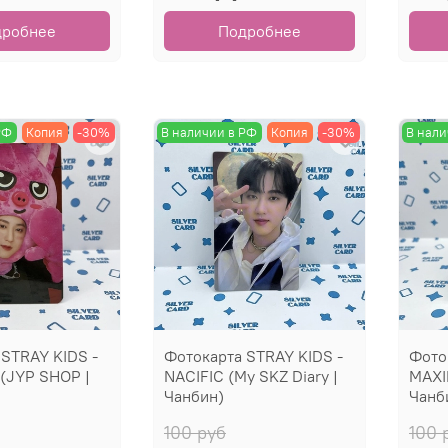
дробнее
Подробнее
РФ
Копия
-30%
В наличии в РФ
Копия
-30%
В нали
 STRAY KIDS -
Фотокарта STRAY KIDS -
Фото
(JYP SHOP |
NACIFIC (My SKZ Diary |
MAXID
Чанбин)
Чанб
100 руб
100 