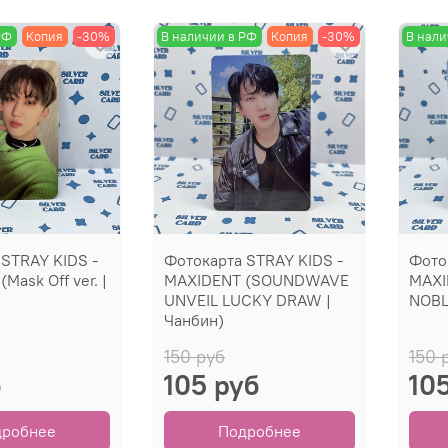
РФ
Копия
-30%
В наличии в РФ
Копия
-30%
В нали
 STRAY KIDS -
Фотокарта STRAY KIDS -
Фото
Mask Off ver. |
MAXIDENT (SOUNDWAVE
MAXI
UNVEIL LUCKY DRAW |
NOBL
Чанбин)
150 руб
150 
б
105 руб
10
дробнее
Подробнее