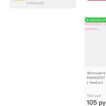
5 400 руб
В наличии в 
Фотокарта
MAXIDENT 
| Чанбин)
150 руб
105 р