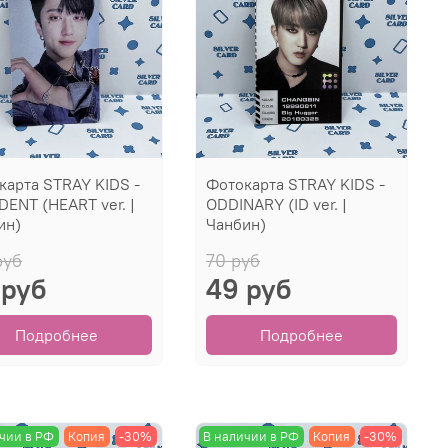
карта STRAY KIDS -
Фотокарта STRAY KIDS -
DENT (HEART ver. |
ODDINARY (ID ver. |
ин)
Чанбин)
руб
70 руб
 руб
49 руб
Подробнее
Подробнее
чии в РФ
Копия
-30%
В наличии в РФ
Копия
-30%