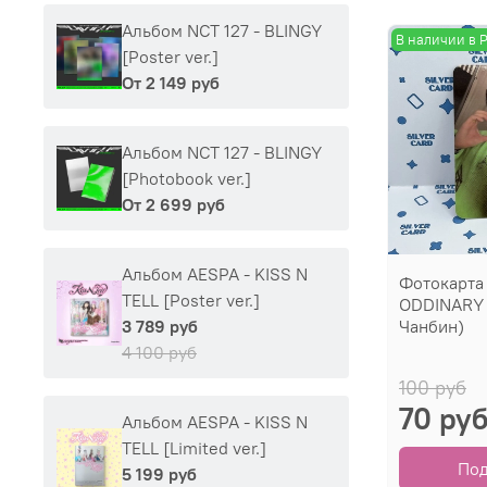
Альбом NCT 127 - BLINGY
В наличии в 
[Poster ver.]
От
2 149 руб
Альбом NCT 127 - BLINGY
[Photobook ver.]
От
2 699 руб
Альбом AESPA - KISS N
Фотокарта
TELL [Poster ver.]
ODDINARY (
Чанбин)
3 789 руб
4 100 руб
100 руб
70 ру
Альбом AESPA - KISS N
TELL [Limited ver.]
По
5 199 руб