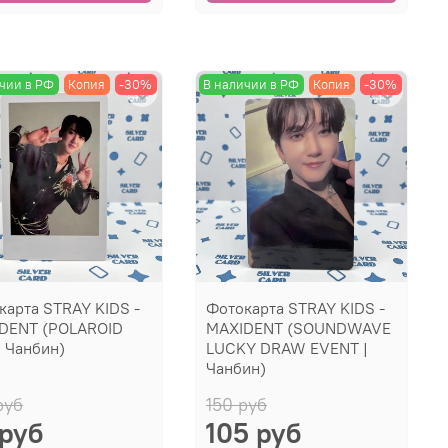
чии в РФ
Копия
-30%
В наличии в РФ
Копия
-30%
карта STRAY KIDS -
Фотокарта STRAY KIDS -
DENT (POLAROID
MAXIDENT (SOUNDWAVE
| Чанбин)
LUCKY DRAW EVENT |
Чанбин)
руб
150 руб
 руб
105 руб