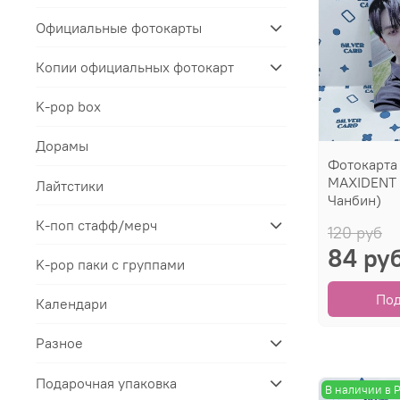
Официальные фотокарты
Копии официальных фотокарт
K-pop box
Дорамы
Фотокарта
MAXIDENT (
Лайтстики
Чанбин)
К-поп стафф/мерч
120 руб
84 ру
K-pop паки с группами
По
Календари
Разное
Подарочная упаковка
В наличии в 