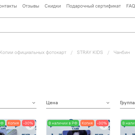
онтакты
Отзывы
Скидки
Подарочный сертификат
FAQ
Копии официальных фотокарт
STRAY KIDS
Чанбин
Цена
Группа
РФ
Копия
-30%
В наличии в РФ
Копия
-30%
В нали