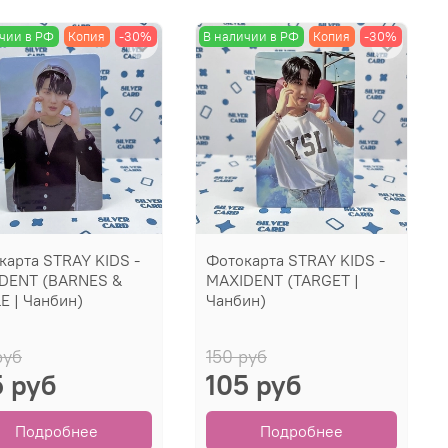
чии в РФ
Копия
-30%
В наличии в РФ
Копия
-30%
карта STRAY KIDS -
Фотокарта STRAY KIDS -
DENT (BARNES &
MAXIDENT (TARGET |
E | Чанбин)
Чанбин)
руб
150 руб
5 руб
105 руб
Подробнее
Подробнее