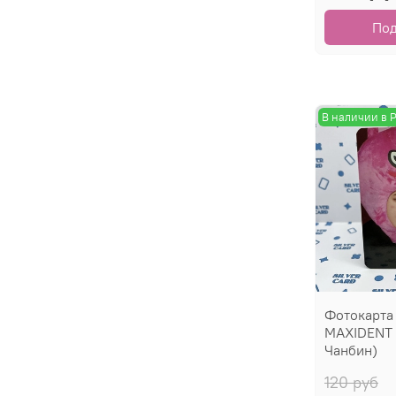
По
В наличии в 
Фотокарта
MAXIDENT 
Чанбин)
120 руб