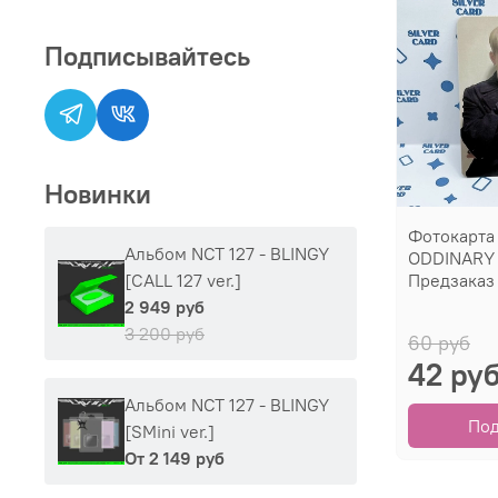
Подписывайтесь
Новинки
Фотокарта
Альбом NCT 127 - BLINGY
ODDINARY 
Предзаказ 
[CALL 127 ver.]
2 949 руб
3 200 руб
60 руб
42 ру
Альбом NCT 127 - BLINGY
По
[SMini ver.]
От
2 149 руб