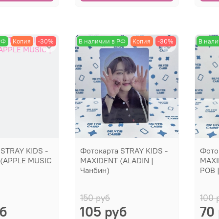
РФ
Копия
-30%
В наличии в РФ
Копия
-30%
В нали
 STRAY KIDS -
Фотокарта STRAY KIDS -
Фото
(APPLE MUSIC
MAXIDENT (ALADIN |
MAXI
Чанбин)
POB 
150 руб
100 
уб
105 руб
70