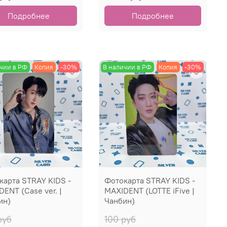
Подробнее
Подробнее
чии в РФ
Копия
-30%
В наличии в РФ
Копия
-30%
карта STRAY KIDS -
Фотокарта STRAY KIDS -
ENT (Case ver. |
MAXIDENT (LOTTE iFive |
ин)
Чанбин)
руб
100 руб