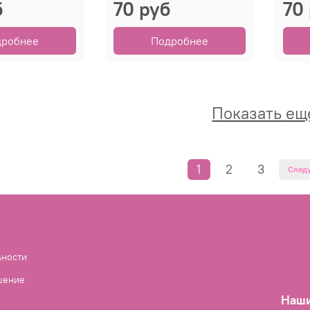
б
70 руб
70
дробнее
Подробнее
Показать ещ
1
2
3
След
ьности
шение
Наши