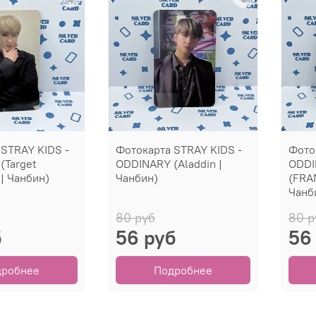
 STRAY KIDS -
Фотокарта STRAY KIDS -
Фото
(Target
ODDINARY (Aladdin |
ODDI
| Чанбин)
Чанбин)
(FRA
Чанб
80 руб
80 р
б
56 руб
56
дробнее
Подробнее