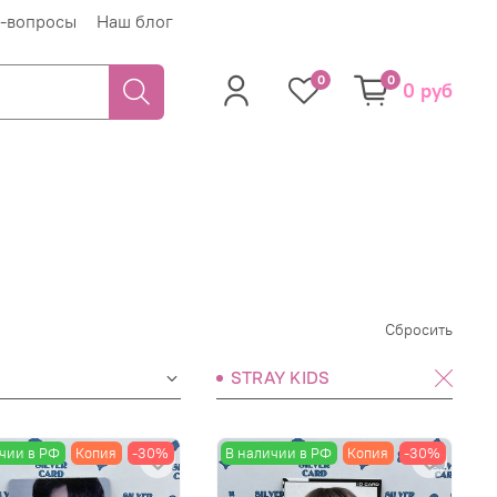
-вопросы
Наш блог
0
0
0 руб
Сбросить
STRAY KIDS
чии в РФ
Копия
-30%
В наличии в РФ
Копия
-30%