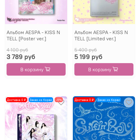
Альбом AESPA - KISS N
Альбом AESPA - KISS N
TELL [Poster ver.]
TELL [Limited ver.]
4 100 руб
5 400 руб
3 789 руб
5 199 руб
В корзину
В корзину
Доставка 0 ₽
Заказ из Кореи
-5%
Доставка 0 ₽
Заказ из Кореи