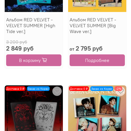
Альбом RED VELVET -
Альбом RED VELVET -
VELVET SUMMER [High
VELVET SUMMER [Big
Tide ver.]
Wave ver.]
3 200 руб
2 849 руб
2 795 руб
от
В корзину
Подробнее
Доставка 0 ₽
Заказ из Кореи
Доставка 0 ₽
Заказ из Кореи
-2%