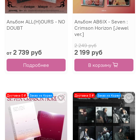
Альбом ALL(H)OURS - NO
Альбом AB6IX - Seven :
DOUBT
Crimson Horizon [Jewel
ver.]
2 249 руб
2 739 руб
2 199 руб
от
Подробнее
В корзину
Доставка 0 ₽
Заказ из Кореи
Доставка 0 ₽
Заказ из Кореи