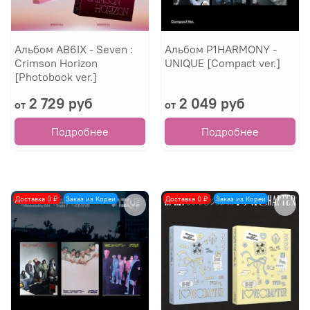
Альбом AB6IX - Seven :
Альбом P1HARMONY -
Crimson Horizon
UNIQUE [Compact ver.]
[Photobook ver.]
2 729 руб
2 049 руб
от
от
Подробнее
Подробнее
Доставка 0 ₽
Заказ из Кореи
Доставка 0 ₽
Заказ из Кореи