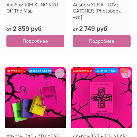
Альбом KIM SUNG KYU -
Альбом YENA - LOVE
Off The Map
CATCHER [Photobook
ver.]
2 859 руб
2 749 руб
от
от
Подробнее
Подробнее
Доставка 0 ₽
Заказ из Кореи
Доставка 0 ₽
Заказ из Кореи
-11%
Альбом TXT - 7TH YEAR:
Альбом TXT - 7TH YEAR: