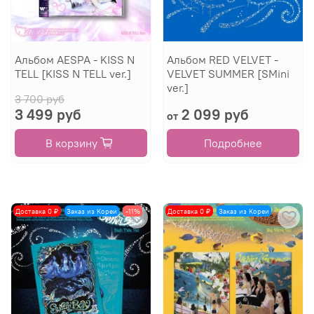
Альбом AESPA - KISS N
Альбом RED VELVET -
TELL [KISS N TELL ver.]
VELVET SUMMER [SMini
ver.]
3 700 руб
3 499 руб
2 099 руб
от
В корзину
Подробнее
Доставка 0 ₽
Заказ из Кореи
-11%
Доставка 0 ₽
Заказ из Кореи