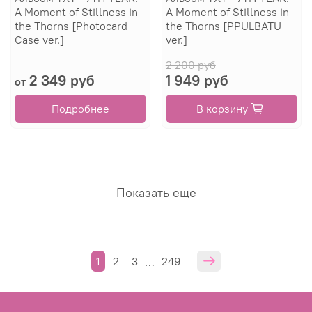
A Moment of Stillness in
A Moment of Stillness in
the Thorns [Photocard
the Thorns [PPULBATU
Case ver.]
ver.]
2 200 руб
2 349 руб
1 949 руб
от
Подробнее
В корзину
Показать еще
1
2
3
249
…